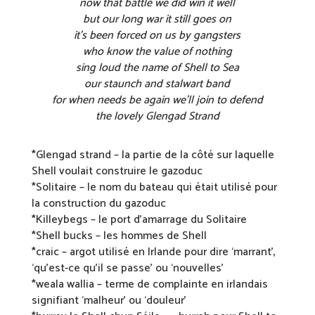
now that battle we did win it well
but our long war it still goes on
it’s been forced on us by gangsters
who know the value of nothing
sing loud the name of Shell to Sea
our staunch and stalwart band
for when needs be again we’ll join to defend
the lovely Glengad Strand
*Glengad strand – la partie de la côté sur laquelle
Shell voulait construire le gazoduc
*Solitaire – le nom du bateau qui était utilisé pour
la construction du gazoduc
*Killeybegs – le port d’amarrage du Solitaire
*Shell bucks – les hommes de Shell
*craic – argot utilisé en Irlande pour dire ‘marrant’,
‘qu’est-ce qu’il se passe’ ou ‘nouvelles’
*weala wallia – terme de complainte en irlandais
signifiant ‘malheur’ ou ‘douleur’