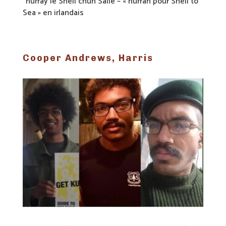
*hurray le Shell chun Sáile – « hurrah pour Shell to
Sea » en irlandais
Cooper Andrews, Harris