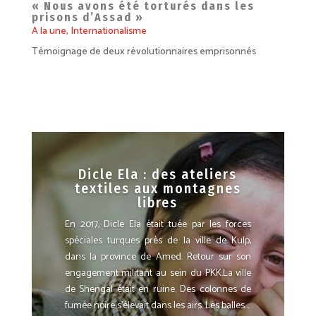
« Nous avons été torturés dans les
prisons d’Assad »
A la une
,
Internationalisme
Témoignage de deux révolutionnaires emprisonnés
Dicle Ela : des ateliers
textiles aux montagnes
libres
En 2017, Dicle Ela était tuée par les forces
spéciales turques près de la ville de Kulp,
dans la province de Amed. Retour sur son
engagement militant au sein du PKK.La ville
de Shengal était en ruine. Des colonnes de
fumée noire s’élevait dans les airs. Les balles...