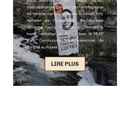
Ivana Hoffman (Avaşin Tekoşin Güneş),
internationaliste d’origine germano-togolaise
est tombée martyre au Rojava le 7 mars 2015.
Militante de l’organisation de jeunesse
socialiste Young Struggle en Allemagne,
Ivana combattait au Rojava avec le MLKP
(Parti Communiste Marxiste-léniniste) de
Turquie au Rojava.
LIRE PLUS