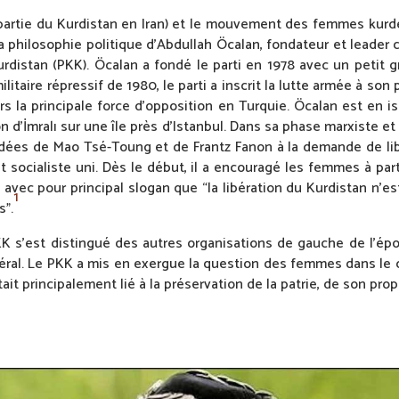
(partie du Kurdistan en Iran) et le mouvement des femmes kurd
a philosophie politique d’Abdullah Öcalan, fondateur et leader 
urdistan (PKK). Öcalan a fondé le parti en 1978 avec un petit
ilitaire répressif de 1980, le parti a inscrit la lutte armée à s
s la principale force d’opposition en Turquie. Öcalan est en 
 d’İmralı sur une île près d’Istanbul. Dans sa phase marxiste et
 idées de Mao Tsé-Toung et de Frantz Fanon à la demande de lib
socialiste uni. Dès le début, il a encouragé les femmes à pa
 avec pour principal slogan que “la libération du Kurdistan n’es
1
s”.
KK s’est distingué des autres organisations de gauche de l’ép
ral. Le PKK a mis en exergue la question des femmes dans le 
it principalement lié à la préservation de la patrie, de son propr