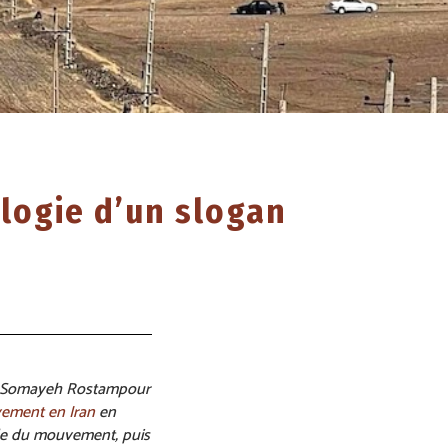
alogie d’un slogan
es, Somayeh Rostampour
ement en Iran
en
ale du mouvement, puis