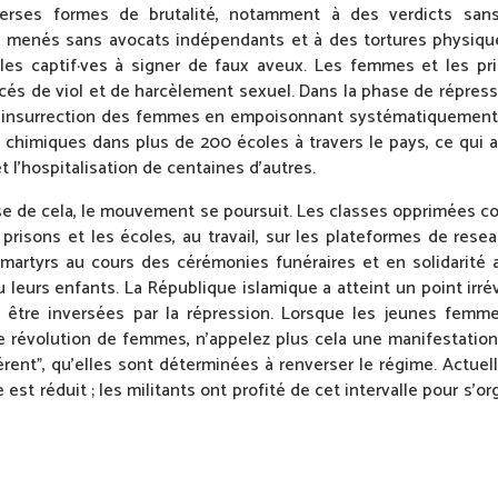
verses formes de brutalité, notamment à des verdicts san
s menés sans avocats indépendants et à des tortures physiqu
 les captif·ves à signer de faux aveux. Les femmes et les pr
cés de viol et de harcèlement sexuel. Dans la phase de répressi
’insurrection des femmes en empoisonnant systématiquement 
chimiques dans plus de 200 écoles à travers le pays, ce qui a
 l’hospitalisation de centaines d’autres.
se de cela, le mouvement se poursuit. Les classes opprimées c
 prisons et les écoles, au travail, sur les plateformes de resea
rtyrs au cours des cérémonies funéraires et en solidarité 
u leurs enfants. La République islamique a atteint un point irrév
t être inversées par la répression. Lorsque les jeunes fem
e révolution de femmes, n’appelez plus cela une manifestation”
fférent”, qu’elles sont déterminées à renverser le régime. Actue
est réduit ; les militants ont profité de cet intervalle pour s’org