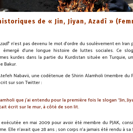
historiques de « Jin, Jiyan, Azadî » (Fem
Azadî
” n’est pas devenu le mot d’ordre du soulèvement en Iran pa
a émergé d’une longue histoire de luttes sociales. Ce slog
s kurdes dans la partie du Kurdistan située en Turquie, u
e Bakur.
tefeh Nabavii, une codétenue de Shirin Alamholi (membre du P
crit sur son Twitter :
lamholi que j’ai entendu pour la première fois le slogan “Jin, Jiy
était écrit sur le mur, à côté de son lit.
té exécutée en mai 2009 pour avoir été membre du PJAK, cons
ime. Elle n’avait que 28 ans ; son corps n’a jamais été rendu à sa 