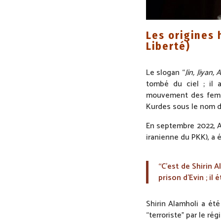
Les origines 
Liberté)
Le slogan “
Jin, Jiyan, 
tombé du ciel ; il 
mouvement des femme
Kurdes sous le nom d
En septembre 2022, A
iranienne du PKK), a é
“C’est de Shirin A
prison d’Evin ; il 
Shirin Alamholi a é
“terroriste” par le rég