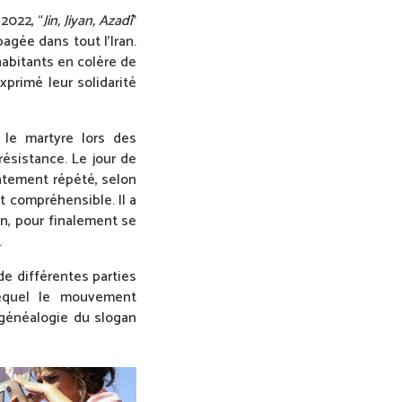
2022, “
Jin, Jiyan, Azadî
”
agée dans tout l’Iran.
habitants en colère de
xprimé leur solidarité
 le martyre lors des
résistance. Le jour de
atement répété, selon
t compréhensible. Il a
an, pour finalement se
.
de différentes parties
lequel le mouvement
a généalogie du slogan