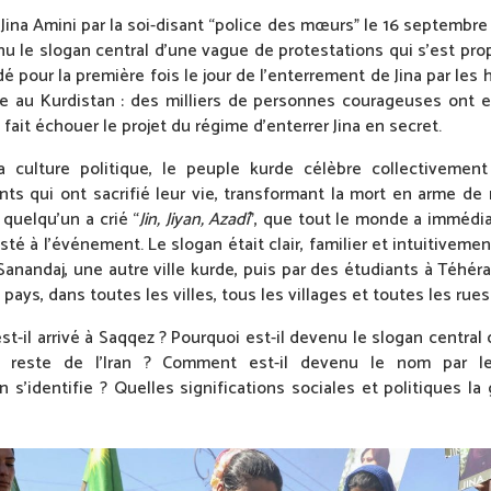
 Jina Amini par la soi-disant “police des mœurs” le 16 septembre 
 le slogan central d’une vague de protestations qui s’est prop
é pour la première fois le jour de l’enterrement de Jina par les 
le au Kurdistan : des milliers de personnes courageuses ont e
 fait échouer le projet du régime d’enterrer Jina en secret.
 culture politique, le peuple kurde célèbre collectivement
ants qui ont sacrifié leur vie, transformant la mort en arme de 
 quelqu’un a crié “
Jin, Jiyan, Azadî
”, que tout le monde a immédi
té à l’événement. Le slogan était clair, familier et intuitivemen
 Sanandaj, une autre ville kurde, puis par des étudiants à Téhér
pays, dans toutes les villes, tous les villages et toutes les rues
-il arrivé à Saqqez ? Pourquoi est-il devenu le slogan central 
 reste de l’Iran ? Comment est-il devenu le nom par 
en s’identifie ? Quelles significations sociales et politiques l