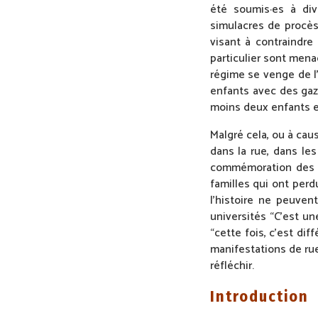
été soumis·es à di
simulacres de procè
visant à contraindre
particulier sont mena
régime se venge de l
enfants avec des gaz 
moins deux enfants et
Malgré cela, ou à cau
dans la rue, dans les
commémoration des ma
familles qui ont perd
l’histoire ne peuven
universités “C’est un
“cette fois, c’est di
manifestations de rue 
réfléchir.
Introduction