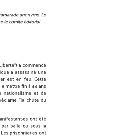
un camarade anonyme. Le
e le comité éditorial
 Liberté”) a commencé
mique a assassiné une
ier est en feu. Cette
 à mettre fin à 44 ans
de nationalisme et de
réclame “la chute du
anifestant·es ont été
 par balle ou sous la
 Les prisonnier·es ont