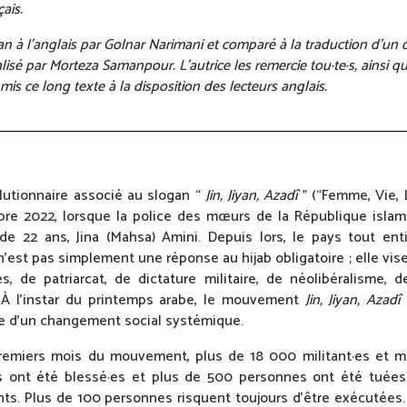
ais.
rsan à l’anglais par Golnar Narimani et comparé à la traduction d’
nalisé par Morteza Samanpour. L’autrice les remercie tou·te·s, ainsi qu
 mis ce long texte à la disposition des lecteurs anglais.
utionnaire associé au slogan “
Jin, Jiyan, Azadî
” (“Femme, Vie,
bre 2022, lorsque la police des mœurs de la République isla
 22 ans, Jina (Mahsa) Amini. Depuis lors, le pays tout ent
n’est pas simplement une réponse au hijab obligatoire ; elle vise
s, de patriarcat, de dictature militaire, de néolibéralisme, 
. À l’instar du printemps arabe, le mouvement
Jin, Jiyan, Azadî
ue d’un changement social systémique.
remiers mois du mouvement, plus de 18 000 militant·es et m
ers ont été blessé·es et plus de 500 personnes ont été tuées
nts. Plus de 100 personnes risquent toujours d’être exécutées.