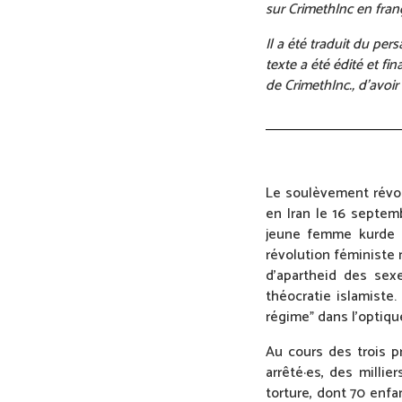
sur CrimethInc en franç
Il a été traduit du pe
texte a été édité et fi
de CrimethInc., d’avoir
Le soulèvement révol
en Iran le 16 septem
jeune femme kurde de
révolution féministe 
d’apartheid des sexe
théocratie islamiste
régime” dans l’optiq
Au cours des trois p
arrêté·es, des milli
torture, dont 70 enfa