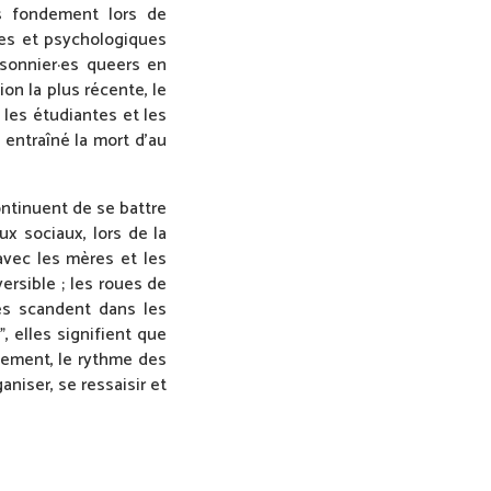
s fondement lors de
es et psychologiques
isonnier·es queers en
on la plus récente, le
les étudiantes et les
 entraîné la mort d’au
ontinuent de se battre
ux sociaux, lors de la
avec les mères et les
ersible ; les roues de
mes scandent dans les
, elles signifient que
llement, le rythme des
aniser, se ressaisir et