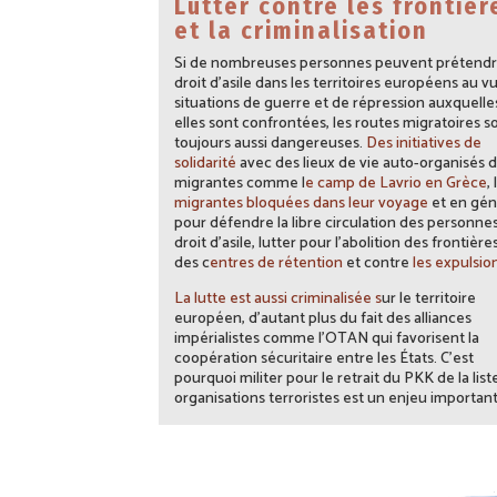
Lutter contre les frontièr
et la criminalisation
Si de nombreuses personnes peuvent prétendr
droit d’asile dans les territoires européens au v
situations de guerre et de répression auxquelle
elles sont confrontées, les routes migratoires s
toujours aussi dangereuses.
Des initiatives de
solidarité
avec des lieux de vie auto-organisés 
migrantes comme l
e camp de Lavrio en Grèce
, l
migrantes bloquées dans leur voyage
et en gén
pour défendre la libre circulation des personnes
droit d’asile, lutter pour l’abolition des frontière
des c
entres de rétention
et contre
les expulsion
La lutte est aussi criminalisée s
ur le territoire
européen, d’autant plus du fait des alliances
impérialistes comme l’OTAN qui favorisent la
coopération sécuritaire entre les États. C’est
pourquoi militer pour le retrait du PKK de la list
organisations terroristes est un enjeu important