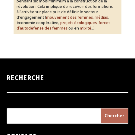
pendant six mois minimum à la construction de la
révolution. Cela implique de recevoir des formations
à l’arrivée sur place puis de définir le secteur
d’engagement (
mouvement des femmes,
médias
,
économie coopérative,
projets écologiques
,
forces
d’autodéfense des femmes
ou en
mixité
…).
RECHERCHE