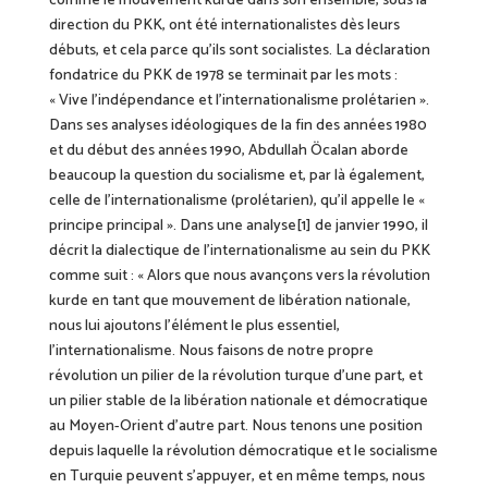
comme le mouvement kurde dans son ensemble, sous la
direction du PKK, ont été internationalistes dès leurs
débuts, et cela parce qu’ils sont socialistes. La déclaration
fondatrice du PKK de 1978 se terminait par les mots :
« Vive l’indépendance et l’internationalisme prolétarien ».
Dans ses analyses idéologiques de la fin des années 1980
et du début des années 1990, Abdullah Öcalan
aborde
beaucoup la question du
socialisme et, par là également,
celle de l’internationalisme (prolétarien), qu’il appelle le «
principe principal ». Dans une analyse[1] de janvier 1990, il
décrit la dialectique de l’internationalisme au sein du PKK
comme suit : « Alors que nous
avançons vers
la révolution
kurde en tant que mouvement de libération nationale,
nous lui ajoutons l’élément le plus essentiel,
l’internationalisme. Nous faisons de notre propre
révolution un pilier de la révolution turque d’une part, et
un pilier stable de la libération nationale et démocratique
au Moyen-Orient d’autre part. Nous
tenons
une position
depuis laquelle
la révolution démocratique et le socialisme
en Turquie peuvent
s’appuyer
, et en même temps, nous