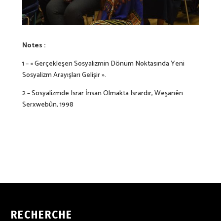
Notes :
1 – « Gerçekleşen Sosyalizmin Dönüm Noktasında Yeni
Sosyalizm Arayışları Gelişir ».
2 – Sosyalizmde Israr İnsan Olmakta Isrardır, Weşanên
Serxwebûn, 1998
RECHERCHE