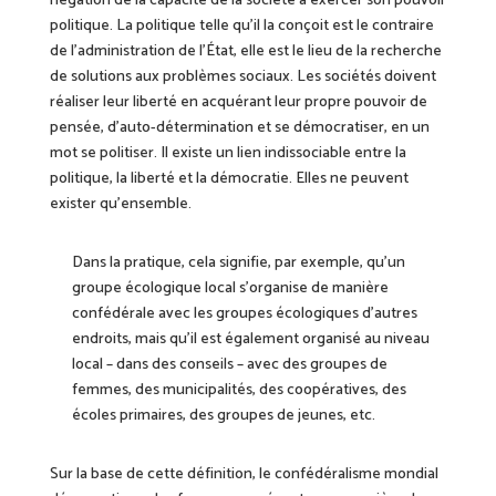
négation de la capacité de la société à exercer son pouvoir
politique.
La politique telle qu’il la conçoit est le contraire
de l’administration de l’État, elle est le
lieu
de la recherche
de solutions aux problèmes sociaux. Les sociétés doivent
réaliser leur liberté en acquérant leur propre pouvoir de
pensée, d’auto-détermination et se démocratiser, en un
mot se politiser. Il existe un lien indissociable entre la
politique, la liberté et la démocratie.
Elles ne peuvent
exister qu’ensemble.
Dans la pratique, cela signifie, par exemple, qu’un
groupe écologique local s’organise de manière
confédérale avec les groupes écologiques d’autres
endroits, mais qu’il est également organisé au niveau
local – dans des conseils – avec des groupes de
femmes, des municipalités, des coopératives, des
écoles primaires, des groupes de jeunes, etc.
Sur la base de cette définition, le confédéralisme mondial