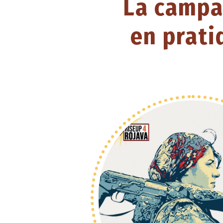
La camp
en prati