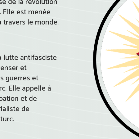
se de la révolution
. Elle est menée
à travers le monde.
a lutte antifasciste
censer et
s guerres et
c. Elle appelle à
pation et de
ialiste de
turc.