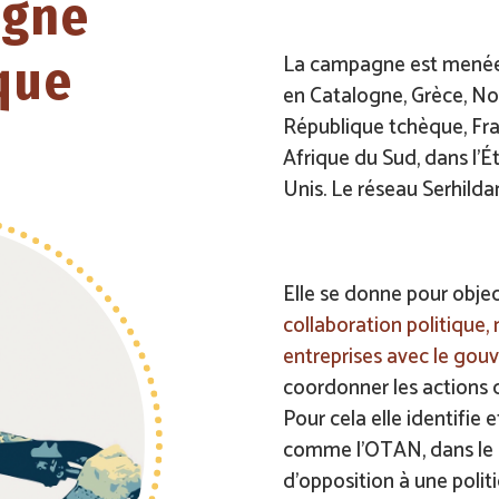
agne
La campagne est mené
que
en Catalogne, Grèce, N
République tchèque, Fran
Afrique du Sud, dans l’É
Unis. Le réseau Serhildan 
Elle se donne pour object
collaboration politique,
entreprises avec le gou
coordonner les actions d
Pour cela elle identifie
comme l’OTAN, dans le b
d’opposition à une polit