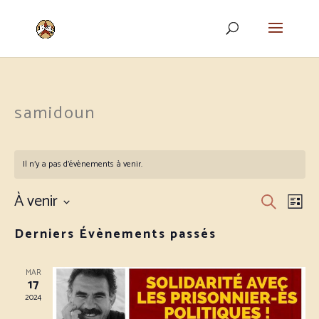
samidoun
Il n’y a pas d’évènements à venir.
À venir
Recher
Nav
Recherche
Liste
de
et
Sélectionnez
vu
Derniers Évènements passés
naviga
une
Év
de
date.
vues
MAR
17
Évène
2024