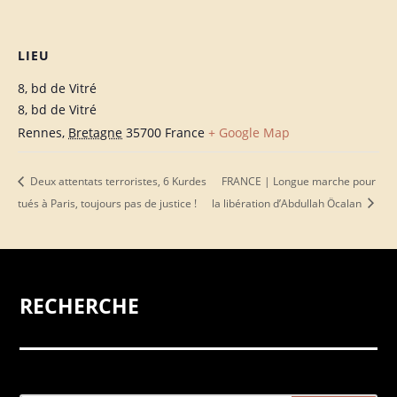
LIEU
8, bd de Vitré
8, bd de Vitré
Rennes
,
Bretagne
35700
France
+ Google Map
Deux attentats terroristes, 6 Kurdes
FRANCE | Longue marche pour
tués à Paris, toujours pas de justice !
la libération d’Abdullah Öcalan
RECHERCHE