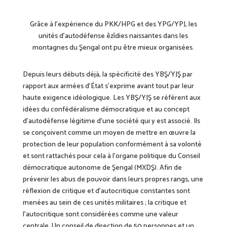
Grâce à l’expérience du PKK/HPG et des YPG/YPJ, les
unités d’autodéfense êzîdies naissantes dans les
montagnes du Şengal ont pu être mieux organisées.
Depuis leurs débuts déjà, la spécificité des YBŞ/YJŞ par
rapport aux armées d’État s’exprime avant tout par leur
haute exigence idéologique. Les YBŞ/YJŞ se réfèrent aux
idées du confédéralisme démocratique et au concept
d’autodéfense légitime d’une société qui y est associé. Ils
se conçoivent comme un moyen de mettre en œuvre la
protection de leur population conformément à sa volonté
et sont rattachés pour cela à l’organe politique du Conseil
démocratique autonome de Şengal (MXDŞ). Afin de
prévenir les abus de pouvoir dans leurs propres rangs, une
réflexion de critique et d’autocritique constantes sont
menées au sein de ces unités militaires ; la critique et
l’autocritique sont considérées comme une valeur
centrale. Un conseil de direction de 50 personnes et un