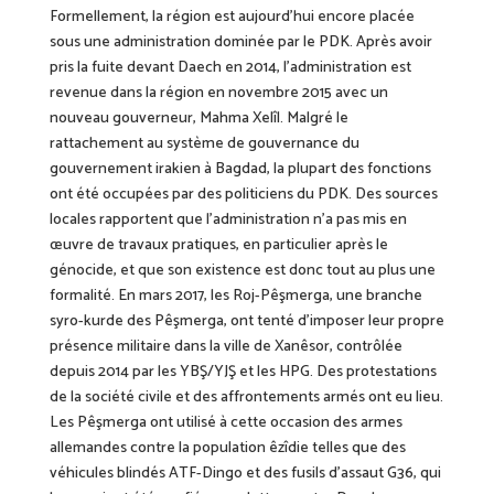
Formellement, la région est aujourd’hui encore placée
sous une administration dominée par le PDK.
Après avoir
pris la fuite devant Daech
en 2014, l’administration est
revenue dans la région en novembre 2015 avec un
nouveau gouverneur, Mahma Xelîl.
Malgré le
rattachement au système de gouvernance du
gouvernement irakien à Bagdad, la plupart des fonctions
ont été occupées par des politiciens du PDK. Des sources
locales rapportent que l’administration n’a pas mis en
œuvre de travaux pratiques, en particulier après le
génocide, et que son existence est donc tout au plus une
formalité. En mars 2017, les Roj-Pêşmerga, une branche
syro-kurde des Pêşmerga, ont tenté d’imposer leur propre
présence militaire dans la ville de Xanêsor, contrôlée
depuis 2014 par les YBŞ/YJŞ et les HPG. Des protestations
de la société civile et des affrontements armés ont eu lieu.
Les Pêşmerga ont utilisé à cette occasion des armes
allemandes contre la population êzîdi
e
telles que des
véhicules blindés
ATF-Dingo et des fusils d’assaut G36, qui