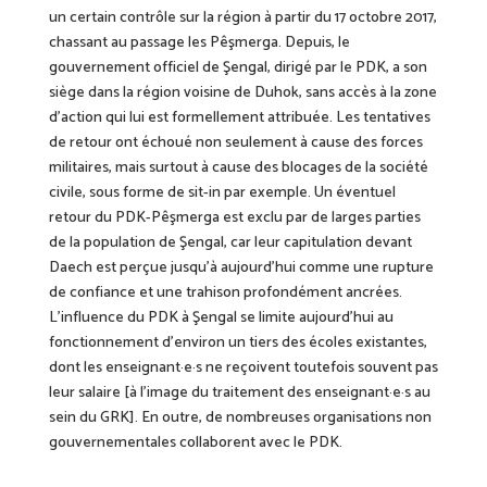
un certain contrôle sur la région à partir du 17 octobre 2017,
chassant au passage les Pêşmerga. Depuis, le
gouvernement officiel de Şengal, dirigé par le PDK, a son
siège dans la région voisine de Duhok, sans accès à la zone
d’action qui lui est formellement attribuée. Les tentatives
de retour ont échoué non seulement à cause des forces
militaires, mais surtout à cause des blocages de la société
civile,
sous forme de sit-in par exemple
.
U
n éventuel
retour
du PDK-Pêşmerga est exclu par de larges parties
de la population de Şengal, car leur capitulation devant
Daech est perçue jusqu’à aujourd’hui comme une rupture
de confiance et une trahison profondément ancrées.
L’influence du PDK à Şengal se limite aujourd’hui au
fonctionnement d’environ un tiers des écoles existantes,
dont les enseignant·e·s ne reçoivent toutefois souvent pas
leur salaire
[à l’image du traitement des enseignant·e·s au
sein du GRK]
. En outre, de nombreuses organisations non
gouvernementales collaborent avec le PDK.