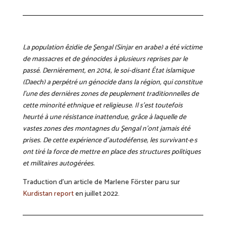
La population êzidi
e
de Şengal (Sinjar en arabe) a été victime
de massacres et de génocides à plusieurs reprises par le
passé. Dernièrement, en 2014, le soi-disant État islamique
(
Daech
) a perpétré un génocide dans la région, qui constitue
l’une des dernières zones de peuplement traditionnelles de
cette minorité ethnique et religieuse. Il s’est toutefois
heurté à une résistance inattendue,
grâce à laquelle
de
vastes zones des montagnes du Şengal n’ont jamais été
prises. De
cette
expérience d’autodéfense,
l
es survivant·e·s
ont tiré la force de mettre en place
de
s
structures politiques
et militaires autogérées.
Traduction d’un article de Marlene Förster paru sur
Kurdistan report
en juillet 2022.