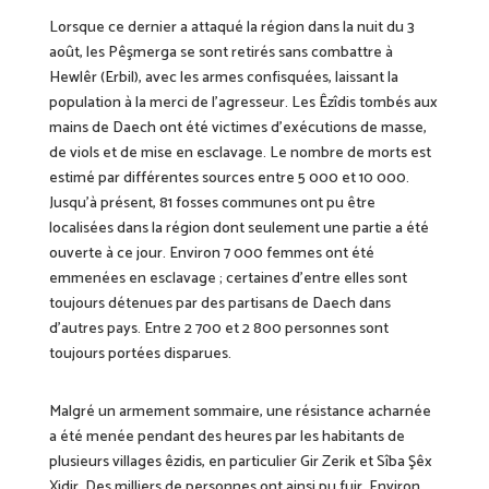
Lorsque ce dernier a attaqué la région dans la nuit du 3
août, les Pêşmerga se sont retirés sans combattre à
Hewlêr (Erbil), avec les armes confisquées, laissant la
population à la merci de l’agresseur. Les Êzîdis tombés aux
mains de Daech ont été victimes d’exécutions de masse,
de viols et de mise en esclavage. Le nombre de morts est
estimé par différentes sources entre 5 000 et 10 000.
Jusqu’à présent, 81 fosses communes ont pu être
localisées dans la région dont seulement une partie a été
ouverte à ce jour. Environ 7 000 femmes ont été
emmenées en esclavage ; certaines d’entre elles sont
toujours détenues par des partisans de Daech dans
d’autres pays. Entre 2 700 et 2 800 personnes sont
toujours portées disparues.
Malgré un armement sommaire, une résistance acharnée
a été menée pendant des heures par les habitants de
plusieurs villages êzidis, en particulier Gir Zerik et Sîba Şêx
Xidir. Des milliers de personnes ont ainsi pu fuir. Environ