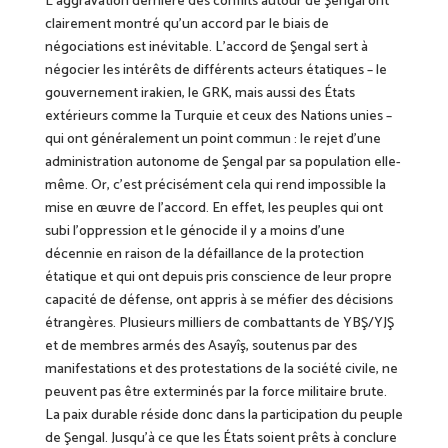
L’aggravation dernière des conflits autour de Şengal ont
clairement montré qu’un accord par le biais de
négociations est inévitable. L’accord de Şengal sert à
négocier les intérêts de différents acteurs étatiques – le
gouvernement irakien, le GRK, mais aussi des États
extérieurs comme la Turquie et ceux des Nations unies –
qui ont généralement un point commun : le rejet d’une
administration autonome de Şengal par sa population elle-
même. Or, c’est précisément cela qui rend impossible la
mise en œuvre de l’accord. En effet, les peuples qui ont
subi l’oppression et le génocide il y a moins d’une
décennie en raison de la défaillance de la protection
étatique et qui ont depuis pris conscience de leur propre
capacité de défense, ont appris à se méfier des décisions
étrangères. Plusieurs milliers de combattants de YBŞ/YJŞ
et de membres armés des Asayîş, soutenus par des
manifestations et des protestations de la société civile, ne
peuvent pas être exterminés par la force militaire brute.
La paix durable réside donc dans la participation du peuple
de Şengal. Jusqu’à ce que les États soient prêts à conclure