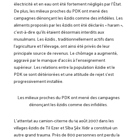
électricité et en eau ont été fortement négligés par l’État.
De plus, les milieux proches du PDK ont mené des
campagnes dénonçant les êzidis comme des infidèles. Les
aliments proposés par les êzidis ont été déclarés « haram »,
c’est-à-dire qu’ils étaient désormais interdits aux
musulmans. Les êzidis , traditionnellement actifs dans
l’agriculture et l’élevage, ont ainsi été privés de leur
principale source de revenus.
Le chômage a augmenté,
aggravé par le manque d’accès à l’enseignement
supérieur. Les relations entre la population êzidie et le
PDK se sont détériorées et une attitude de rejet s’est
progressivement installée.
L
es milieux proches du PDK ont mené des campagnes
dénonçant les êzidis
comme des infidèles.
L’attentat au camion-citerne du 14 août 2007 dans les
villages êzidis de Til Ezer et Sîba Şêx Xidir a constitué un
autre grand trauma. Près de 800 personnes ont perdu la