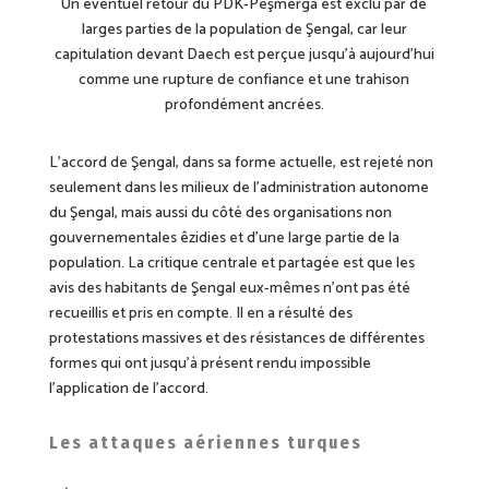
U
n éventuel
retour
du PDK-Pêşmerga est exclu par de
larges parties de la population de Şengal, car leur
capitulation devant Daech est perçue jusqu’à aujourd’hui
comme une rupture de confiance et une trahison
profondément ancrées.
L’accord de Şengal, dans sa forme actuelle, est rejeté non
seulement dans les milieux de l’administration autonome
du Şengal, mais aussi du côté des organisations non
gouvernementales êzidi
e
s et d’une large partie de la
population. La critique centrale et partagée est que les
avis des habitants de Şengal eux-mêmes n’ont pas été
recueillis et pris en compte. Il en
a
résulté des
protestations massives et des résistances de différentes
formes qui ont jusqu’à présent rendu impossible
l’application de l’accord.
Les attaques aériennes turques