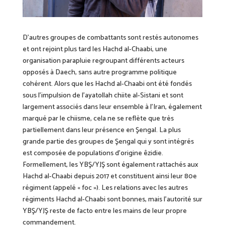
D’autres groupes de combattants sont restés autonomes
et ont rejoint plus tard les Hachd al-Chaabi, une
organisation parapluie regroupant différents acteurs
opposés à Daech, sans autre programme politique
cohérent. Alors que les Hachd al-Chaabi ont été fondés
sous l’impulsion de l’ayatollah chiite al-Sistani et sont
largement associés dans leur ensemble à l’Iran, également
marqué par le chiisme, cela ne se reflète que très
partiellement dans leur présence en Şengal. La plus
grande partie des groupes de Şengal qui y sont intégrés
est composée de populations d’origine êzidie.
Formellement, les YBŞ/YJŞ sont également rattachés aux
Hachd al-Chaabi depuis 2017 et constituent ainsi leur 80e
régiment (appelé « foc »). Les relations avec les autres
régiments Hachd al-Chaabi sont bonnes, mais l’autorité sur
YBŞ/YJŞ reste de facto entre les mains de leur propre
commandement.