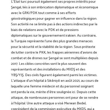
L’État turc poursuit également ses propres intérêts pour
Şengal, lié
s
à son imbrication diplomatique et économique
avec le GRK/PDK tout comme à ses efforts
géostratégiques pour gagner en influence dans la région.
Son activité ne se limite pas à des actions indirectes par le
biais de relations avec le PDK et de pressions
diplomatiques sur le gouvernement irakien. Au contraire,
la Turquie représente l’une des plus grandes menaces
pour la sécurité et la stabilité de la région. Sous prétexte
de lutter contre le PKK, les frappes aériennes d’avions de
combat et de drones sur Şengal se sont multipliées depuis
2017. Les cibles concrètes sont le plus souvent des
représentants et des installations du MXDŞ et des
YBŞ/YJŞ. Des civils figurent également parmi les victimes.
L’attaque d’un hôpital à Sikêniyê en août 2021, au cours de
laquelle une femme médecin et du personnel soignant
ont perdu la vie, mérite d’être soulignée ici. Depuis cette
attaque, de nombreuses personnes ont peur de se rendre
à l’hôpital. Une autre attaque a visé Merwan Bedel,
coprésident de la commission exécutive du MXDŞ, qui a