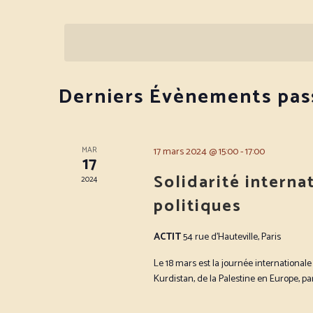
Évènements
par
Sélectionnez
mot-
une
clé.
date.
Derniers Évènements pas
MAR
17 mars 2024 @ 15:00
-
17:00
17
Solidarité interna
2024
politiques
ACTIT
54 rue d’Hauteville, Paris
Le 18 mars est la journée internationale 
Kurdistan, de la Palestine en Europe, pa