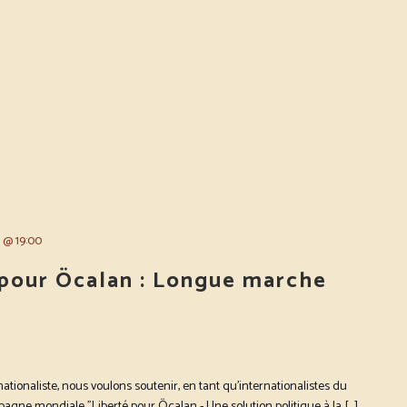
4 @ 19:00
pour Öcalan : Longue marche
ionaliste, nous voulons soutenir, en tant qu'internationalistes du
gne mondiale "Liberté pour Öcalan - Une solution politique à la […]