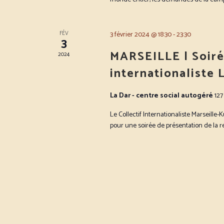
FÉV
3 février 2024 @ 18:30
-
23:30
3
MARSEILLE | Soiré
2024
internationaliste 
La Dar - centre social autogéré
127
Le Collectif Internationaliste Marseille-
pour une soirée de présentation de la rev