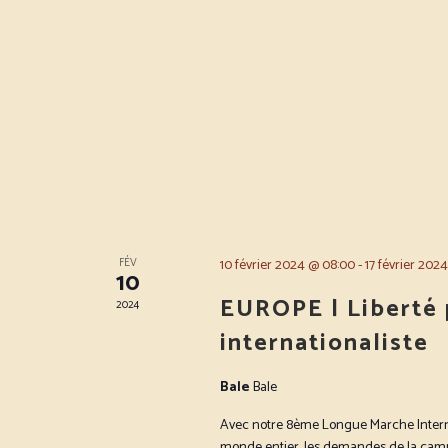
FÉV
10 février 2024 @ 08:00
-
17 février 202
10
EUROPE | Liberté 
2024
internationaliste
Bale
Bale
Avec notre 8ème Longue Marche Internat
monde entier, les demandes de la campa