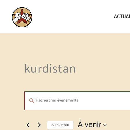
ACTUA
kurdistan
Recherche
Saisir
et
mot-
navigation
clé.
de
Rechercher
À venir
vues
Évènements
Aujourd’hui