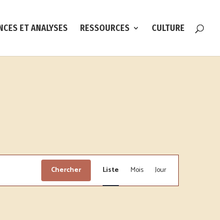
NCES ET ANALYSES
RESSOURCES
CULTURE
Navigation
de
Chercher
Liste
Mois
Jour
vues
Évènement