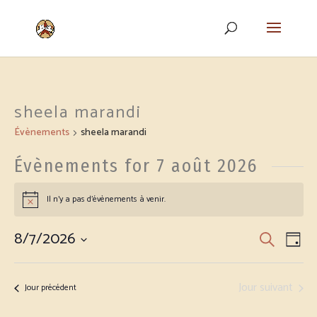
sheela marandi
Évènements
sheela marandi
Évènements for 7 août 2026
Il n’y a pas d’évènements à venir.
Notice
8/7/2026
Recher
Nav
Recherche
Jour
de
et
Sélectionnez
vu
naviga
une
Év
Jour suivant
Jour précédent
de
date.
vues