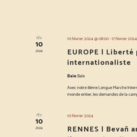
FÉV
10 février 2024 @ 08:00
-
17 février 202
10
EUROPE | Liberté 
2024
internationaliste
Bale
Bale
Avec notre 8ème Longue Marche Internat
monde entier, les demandes de la campa
FÉV
10 février 2024
10
RENNES | Bevañ an
2024