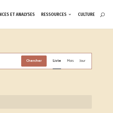
NCES ET ANALYSES
RESSOURCES
CULTURE
Navigation
de
Chercher
Liste
Mois
Jour
vues
Évènement